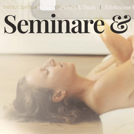
Institut Spiritual Touch • München
Home
Praxis & Team
Erlebnisse 
Seminare &