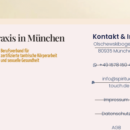
Praxis in München
Kontakt & I
Olschewskibogen
80935 Münch
+49 1578 150
info@spiritu
touch.de
Impressum
Datenschut
AGB