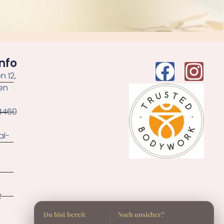
nfo
 12,
en
 4469
al-
z
Du bist bereit
Noch unsicher?