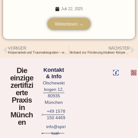
Juli 22, 2025
Weiterlesen →
VORIGER
NÄCHSTER
Körperarbeit und Traumaintegration – wenn Heilung durch den Körper geschieht
Verband zur Förderung intuitiver Körperarbeit & somatischer Bildung e.V. i.G.
Die
Kontakt
& Info
einzige
Olschewski
zertifizi
bogen 12,
erte
80935
Praxis
München
in
+49 1578
Münch
150 4469
en
info@spiri
tual-