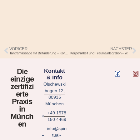
VORIGER
NÄCHSTER
Tantramassage mit Behinderung – Körperarbeit für jeden Körper
Körperarbeit und Traumaintegration – wenn Heilung durch den Körper geschieht
Die
Kontakt
& Info
einzige
Olschewski
zertifizi
bogen 12,
erte
80935
Praxis
München
in
+49 1578
Münch
150 4469
en
info@spiri
tual-