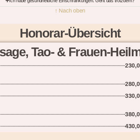
Ich habe gesundheitliche Einschränkungen. Geht das trotzdem?
↑ Nach oben
Honorar-Übersicht
ssage, Tao- & Frauen-Hei
230,
280,
330,
380,
430,