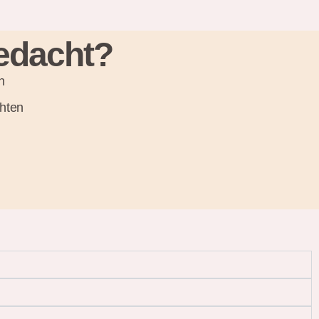
gedacht?
n
hten