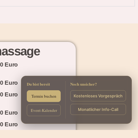
lmassage
00 Euro
00 Euro
Du bist bereit
Noch unsicher?
00 Euro
Termin buchen
Kostenloses Vorgespräch
Monatlicher Info-Call
Event-Kalender
00 Euro
00 Euro