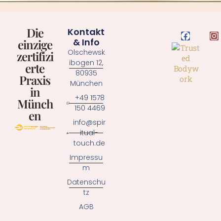
Die
Kontakt
& Info
einzige
Olschewsk
zertifizi
ibogen 12,
erte
80935
Praxis
München
in
+49 1578
Münch
150 4469
en
info@spir
itual-
touch.de
Impressu
m
Datenschu
tz
AGB